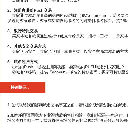
当面交易，一手交钱一手交货。(安全)
2、注册商带价Push交易
卖家通过域名注册商的站内Push功能（易名ename.net，爱名网
发送到买家账户，买家成功接收到域名的同时支付域名款项。(有1%手
3、银行转账交易
买家将域名款项通过银行转账支付给卖家（招行、工行），卖家将域
4、其他安全交易方式
买家认为安全，卖家也认同，其他各类可以安全交易本域名的方式
5、域名过户方式
①站内Push：域名注册商功能，卖家站内PUSH域名到买家账户
②域名转移码：提供『domain』域名的转移密码，买家可转移至
特别提示：
1.在您联络我们咨询域名交易事宜之前，请根据您所需要购买的域
2.如您的预算同我方专业评估后的售价相近，我们很高兴与您合作
域名本身的唯一性，我方将保留域名并选择出售给能够充分认可其价